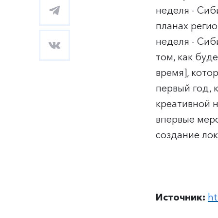
неделя - Сиб
планах регио
неделя - Сиб
том, как буд
время], кото
первый год, 
креативной н
впервые меро
создание ло
Источник:
ht