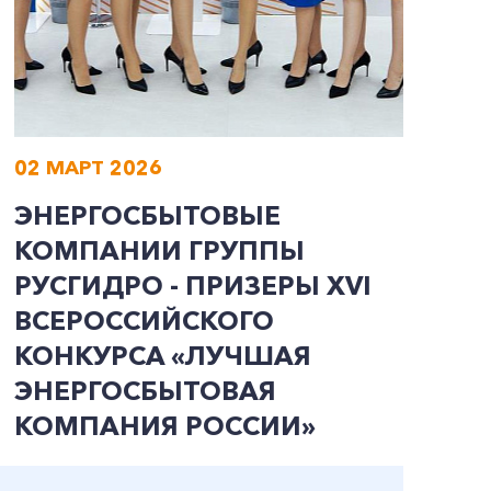
02 МАРТ 2026
0
ЭНЕРГОСБЫТОВЫЕ
О
КОМПАНИИ ГРУППЫ
К
РУСГИДРО - ПРИЗЕРЫ ХVI
Р
ВСЕРОССИЙСКОГО
Э
КОНКУРСА «ЛУЧШАЯ
С
ЭНЕРГОСБЫТОВАЯ
М
КОМПАНИЯ РОССИИ»