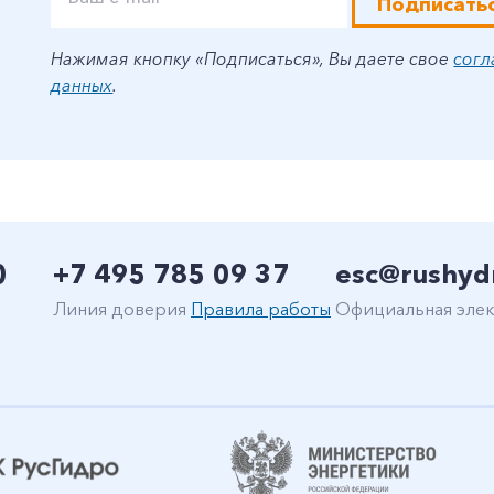
Подписать
Нажимая кнопку «Подписаться», Вы даете свое
согл
данных
.
0
+7 495 785 09 37
esc@rushyd
Линия доверия
Правила работы
Официальная элек