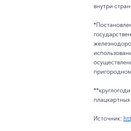
внутри стран
*Постановле
государстве
железнодоро
использован
осуществлен
пригородном
**круглогоди
плацкартных 
Источник:
ht