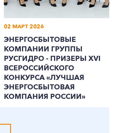
02 МАРТ 2026
0
ЭНЕРГОСБЫТОВЫЕ
О
КОМПАНИИ ГРУППЫ
К
РУСГИДРО - ПРИЗЕРЫ ХVI
Р
ВСЕРОССИЙСКОГО
Э
КОНКУРСА «ЛУЧШАЯ
С
ЭНЕРГОСБЫТОВАЯ
М
КОМПАНИЯ РОССИИ»