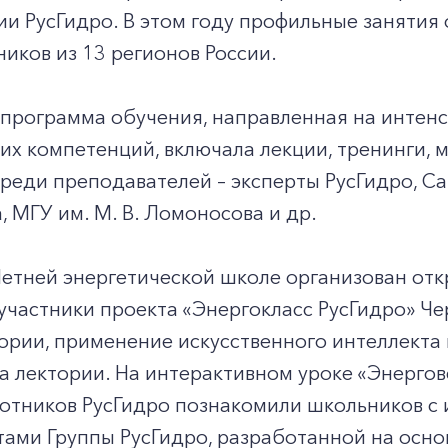
и РусГидро. В этом году профильные занятия
иков из 13 регионов России.
программа обучения, направленная на интенс
их компетенций, включала лекции, тренинги, 
реди преподавателей – эксперты РусГидро, С
, МГУ им. М. В. Ломоносова и др.
етней энергетической школе организован отк
частники проекта «Энергокласс РусГидро» Че
ории, применение искусственного интеллекта в
а лектории. На интерактивном уроке «Энерго
отников РусГидро познакомили школьников с 
ами Группы РусГидро, разработанной на осно