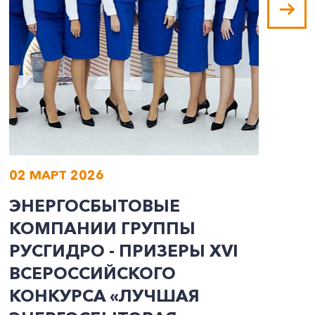
02 МАРТ 2026
0
ЭНЕРГОСБЫТОВЫЕ
О
КОМПАНИИ ГРУППЫ
К
РУСГИДРО - ПРИЗЕРЫ ХVI
Р
ВСЕРОССИЙСКОГО
Э
КОНКУРСА «ЛУЧШАЯ
С