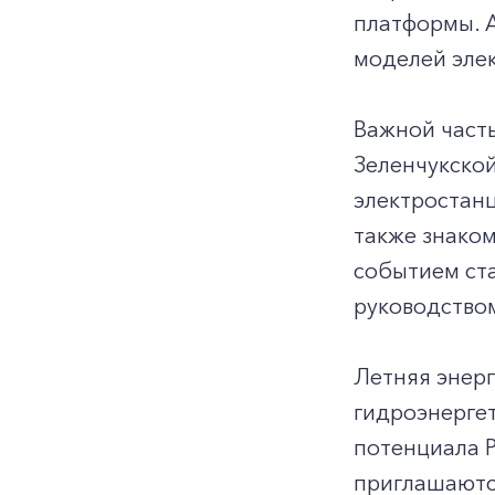
платформы. 
моделей эле
Важной част
Зеленчукской
электростан
также знако
событием ста
руководством
Летняя энерг
гидроэнерге
потенциала 
приглашаются