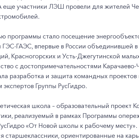
А еще участники ЛЭШ провели для жителей Че
ктромобилей.
ью программы стало посещение энергообъекто
 ГЭС-ГАЭС, впервые в России объединившей в
ций, Красногорских и Усть-Джегутинской мал
мство с достопримечательностями Карачаево-
ла разработка и защита командных проектов 
 экспертов Группы РусГидро.
етическая школа – образовательный проект К
тики, реализуемый в рамках Программы опере
РусГидро «От Новой школы к рабочему месту»
 старшеклассники, ориентированные на карье