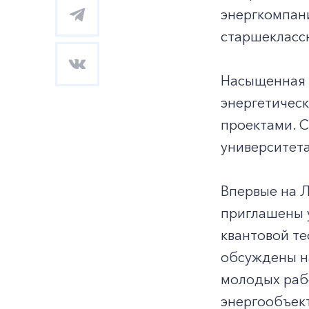
энергкомпани
старшеклассн
Насыщенная 
энергетическ
проектами. С
университета
Впервые на Л
приглашены у
квантовой те
обсуждены н
молодых раб
энергообъект