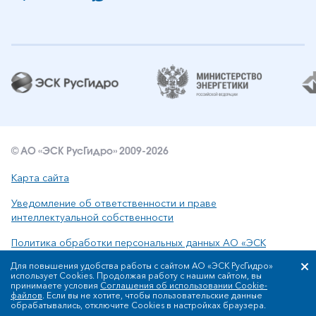
© АО «ЭСК РусГидро» 2009-2026
Карта сайта
Уведомление об ответственности и праве
интеллектуальной собственности
Политика обработки персональных данных АО «ЭСК
РусГидро»
Для повышения удобства работы с сайтом АО «ЭСК РусГидро»
использует Cookies. Продолжая работу с нашим сайтом, вы
принимаете условия
Соглашения об использовании Cookie-
файлов
. Если вы не хотите, чтобы пользовательские данные
Сообщить об ошибке: ctrl+enter
обрабатывались, отключите Cookies в настройках браузера.