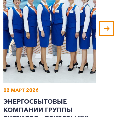
02 МАРТ 2026
0
ЭНЕРГОСБЫТОВЫЕ
О
КОМПАНИИ ГРУППЫ
К