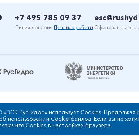
0
+7 495 785 09 37
esc@rushyd
Линия доверия
Правила работы
Официальная элек
уальной собственности
 «ЭСК РусГидро» использует Cookies. Продолжая 
об использовании Cookie-файлов
. Если вы не хоти
РусГидро»
ключите Cookies в настройках браузера.