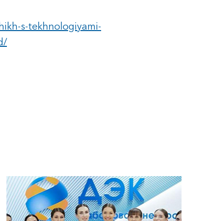
hikh-s-tekhnologiyami-
d/