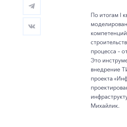
По итогам I 
моделирован
компетенций
строительств
процесса – о
Это инструме
внедрение Т
проекта «Инф
проектирова
инфраструкту
Михайлик.