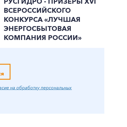
РУСГИДРО - ПРИЗЕРЫ ХVI
Р
ВСЕРОССИЙСКОГО
Э
КОНКУРСА «ЛУЧШАЯ
С
ЭНЕРГОСБЫТОВАЯ
М
КОМПАНИЯ РОССИИ»
ся
асие на обработку персональных