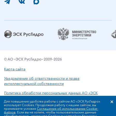
© АО «ЭСК РусГидро» 2009-2026
Карта сайта
Уведомление об ответственности и праве
интеллектуальной собственности
Политика обработки персональных данных АО «ЭСК
РусГидро»
Для повышения удобства работы с сайтом АО «ЭСК РусГидро»
использует Cookies. Продолжая работу с нашим сайтом, вы
принимаете условия
Соглашения об использовании Cookie-
файлов
. Если вы не хотите, чтобы пользовательские данные
Сообщить об ошибке: ctrl+enter
обрабатывались, отключите Cookies в настройках браузера.