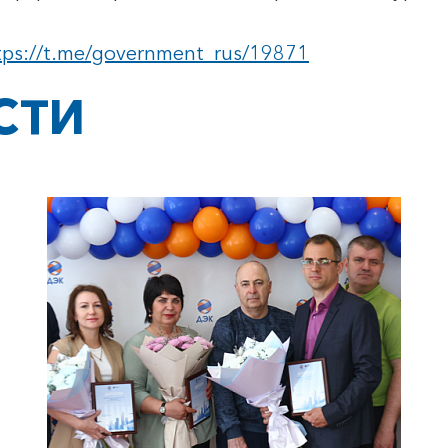
tps://t.me/government_rus/19871
СТИ