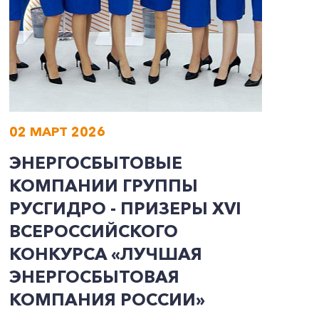
02 МАРТ 2026
0
ЭНЕРГОСБЫТОВЫЕ
О
КОМПАНИИ ГРУППЫ
К
РУСГИДРО - ПРИЗЕРЫ ХVI
Р
ВСЕРОССИЙСКОГО
Э
КОНКУРСА «ЛУЧШАЯ
С
ЭНЕРГОСБЫТОВАЯ
М
КОМПАНИЯ РОССИИ»