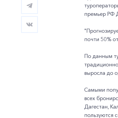
туроператоры
премьер РФ 
"Прогнозируе
почти 50% от
По данным ту
традиционно 
выросла до о
Самыми попу
всех брониро
Дагестан, Ка
пользуются с