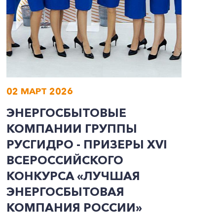
02 МАРТ 2026
0
ЭНЕРГОСБЫТОВЫЕ
О
КОМПАНИИ ГРУППЫ
К
РУСГИДРО - ПРИЗЕРЫ ХVI
Р
ВСЕРОССИЙСКОГО
Э
КОНКУРСА «ЛУЧШАЯ
С
ЭНЕРГОСБЫТОВАЯ
М
КОМПАНИЯ РОССИИ»