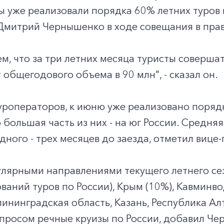
 уже реализовали порядка 60% летних туров 
Дмитрий Чернышенко в ходе совещания в прав
м, что за три летних месяца туристы совершат
 общегодового объема в 90 млн", - сказал он.
роператоров, к июню уже реализовано порядк
большая часть из них - на юг России. Средня
дного - трех месяцев до заезда, отметил вице
лярными направлениями текущего летнего сез
ваний туров по России), Крым (10%), Кавминво
лининградская область, Казань, Республика Ал
просом речные круизы по России, добавил Че