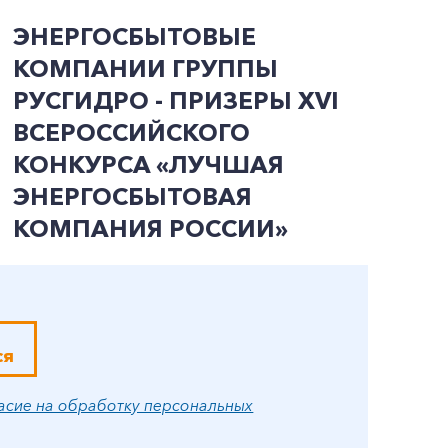
ЭНЕРГОСБЫТОВЫЕ
О
КОМПАНИИ ГРУППЫ
К
РУСГИДРО - ПРИЗЕРЫ ХVI
Р
ВСЕРОССИЙСКОГО
Э
КОНКУРСА «ЛУЧШАЯ
С
ЭНЕРГОСБЫТОВАЯ
М
КОМПАНИЯ РОССИИ»
ся
асие на обработку персональных