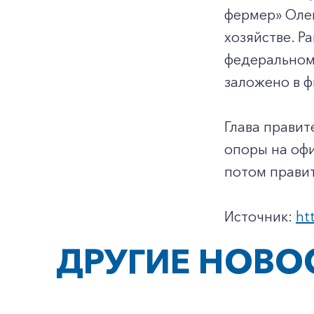
фермер» Олег
хозяйстве. Р
федеральном
заложено в ф
Глава правит
опоры на оф
потом правит
Источник:
ht
ДРУГИЕ НОВО