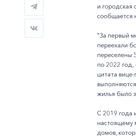
и городская 
сообщается н
"За первый м
переехали бо
переселены 5
по 2022 год, 
цитата вице-
выполняются 
жилья было з
С 2019 года 
настоящему 
домов, котор