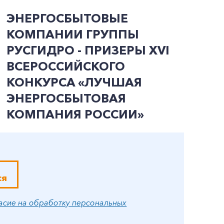
ЭНЕРГОСБЫТОВЫЕ
О
КОМПАНИИ ГРУППЫ
К
РУСГИДРО - ПРИЗЕРЫ ХVI
Р
ВСЕРОССИЙСКОГО
Э
КОНКУРСА «ЛУЧШАЯ
С
ЭНЕРГОСБЫТОВАЯ
М
КОМПАНИЯ РОССИИ»
ся
асие на обработку персональных