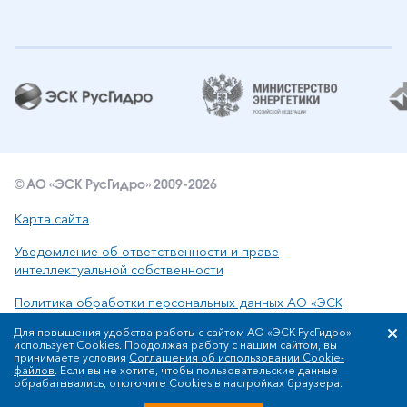
© АО «ЭСК РусГидро» 2009-2026
Карта сайта
Уведомление об ответственности и праве
интеллектуальной собственности
Политика обработки персональных данных АО «ЭСК
РусГидро»
Для повышения удобства работы с сайтом АО «ЭСК РусГидро»
использует Cookies. Продолжая работу с нашим сайтом, вы
принимаете условия
Соглашения об использовании Cookie-
файлов
. Если вы не хотите, чтобы пользовательские данные
Сообщить об ошибке: ctrl+enter
обрабатывались, отключите Cookies в настройках браузера.