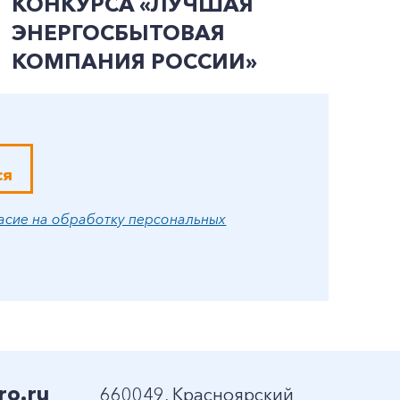
КОНКУРСА «ЛУЧШАЯ
С
ЭНЕРГОСБЫТОВАЯ
М
КОМПАНИЯ РОССИИ»
ся
асие на обработку персональных
ro.ru
660049, Красноярский