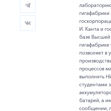
лабораторию 
гигафабрики 
госкорпораци
И. Канта и г
базе Высшей 
гигафабрике 
позволяет в
производства
процессов м
выполнять Н
студентами 
аккумулятор
батарей, а и
сообщении, 