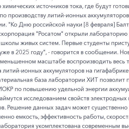
химических источников тока, где будут гото
по производству литий-ионных аккумуляторов
и. "Ко Дню российской науки [8 февраля] Бал
оскорпорация "Росатом" открыли лабораторию 
школы живых систем. Первые студенты присту
уже в 2025 году", - говорится в сообщении. 
 уменьшенном масштабе воспроизводить весь 
 литий-ионных аккумуляторов на гигафабрике
атериальная база лаборатории ХИТ позволит 
ИОКР по повышению удельной энергии аккумул
займутся исследованием свойств электродных
ов. Решение данных задач может существенно
менно емкость, эффективность работы, скорост
лаборатория укомплектована современным в