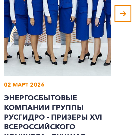
02 МАРТ 2026
0
ЭНЕРГОСБЫТОВЫЕ
О
КОМПАНИИ ГРУППЫ
К
РУСГИДРО - ПРИЗЕРЫ ХVI
Р
ВСЕРОССИЙСКОГО
Э