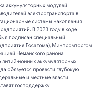
рка аккумуляторных модулей.
водителей электротранспорта в
 стационарные системы накопления
редприятий. В 2023 году в ходе
был подписан специальный
едприятие Росатома), Минпромторгом
рацией Неманского района
о литий-ионных аккумуляторных
ода обязуется провести глубокую
деральные и местные власти
ставят господдержку.