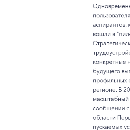
Одновременно
пользователя
аспирантов,
вошли в "пил
Стратегическ
трудоустройс
конкретные н
будущего вып
профильных с
регионе. В 2
масштабный и
сообщении с
области Перв
пускаемых ус