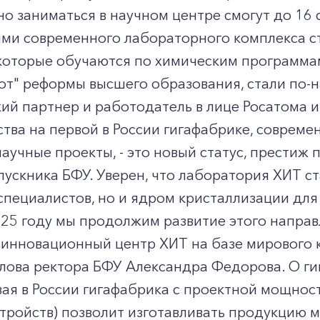
 заниматься в научном центре смогут до 16 
ми современного лабораторного комплекса ст
 которые обучаются по химическим программа
от" реформы высшего образования, стали по-
ий партнер и работодатель в лице Росатома и
тва на первой в России гигафабрике, соврем
аучные проекты, - это новый статус, престиж
ускника БФУ. Уверен, что лаборатория ХИТ ст
пециалистов, но и ядром кристаллизации для
025 году мы продолжим развитие этого напра
нновационный центр ХИТ на базе мирового ка
лова ректора БФУ Александра Федорова. О ги
ая в России гигафабрика с проектной мощност
тройств) позволит изготавливать продукцию м