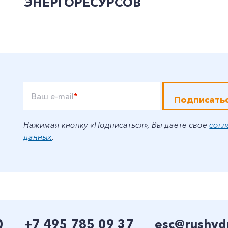
ЭНЕРГОРЕСУРСОВ
Ваш e-mail
*
Подписать
Нажимая кнопку «Подписаться», Вы даете свое
согл
данных
.
0
+7 495 785 09 37
esc@rushyd