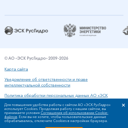
© АО «ЭСК РусГидро» 2009-2026
Карта сайта
Уведомление об ответственности и праве
интеллектуальной собственности
Политика обработки персональных данных АО «ЭСК
РусГидро»
Для повышения удобства работы с сайтом АО «ЭСК РусГидро»
использует Cookies. Продолжая работу с нашим сайтом, вы
принимаете условия
Соглашения об использовании Cookie-
файлов
. Если вы не хотите, чтобы пользовательские данные
Сообщить об ошибке: ctrl+enter
обрабатывались, отключите Cookies в настройках браузера.