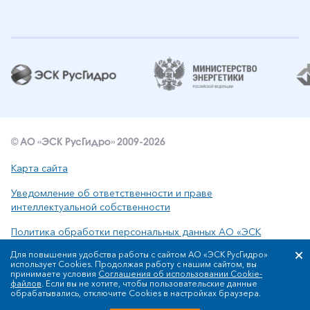
© АО «ЭСК РусГидро» 2009-2026
Карта сайта
Уведомление об ответственности и праве
интеллектуальной собственности
Политика обработки персональных данных АО «ЭСК
РусГидро»
Для повышения удобства работы с сайтом АО «ЭСК РусГидро»
использует Cookies. Продолжая работу с нашим сайтом, вы
принимаете условия
Соглашения об использовании Cookie-
файлов
. Если вы не хотите, чтобы пользовательские данные
Сообщить об ошибке: ctrl+enter
обрабатывались, отключите Cookies в настройках браузера.