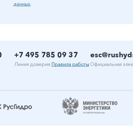
данных
.
0
+7 495 785 09 37
esc@rushyd
Линия доверия
Правила работы
Официальная элек