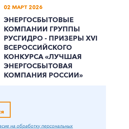
02 МАРТ 2026
0
ЭНЕРГОСБЫТОВЫЕ
О
КОМПАНИИ ГРУППЫ
К
РУСГИДРО - ПРИЗЕРЫ ХVI
Р
ВСЕРОССИЙСКОГО
Э
КОНКУРСА «ЛУЧШАЯ
С
ЭНЕРГОСБЫТОВАЯ
М
КОМПАНИЯ РОССИИ»
ся
асие на обработку персональных