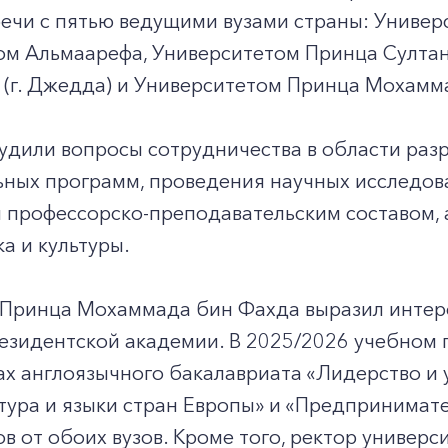
ечи с пятью ведущими вузами страны: Универ
м Альмаарефа, Университетом Принца Султана
̆ (г. Джедда) и Университетом Принца Мохамма
удили вопросы сотрудничества в области раз
ьных программ, проведения научных исследов
 профессорско-преподавательским составом, 
ка и культуры.
 Принца Мохаммада бин Фахда выразил интер
езидентской академии. В 2025/2026 учебном 
х англоязычного бакалавриата «Лидерство и 
ьтура и языки стран Европы» и «Предпринимат
ов от обоих вузов. Кроме того, ректор универ