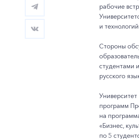
рабочие встр
Университето
и технологии
Стороны обс
образовател
студентами и
русского язы
Университет
программ Пр
на программа
«Бизнес, кул
по 5 студент