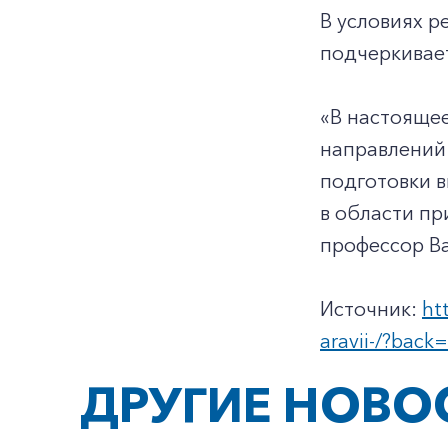
В условиях р
подчеркивает
«В настоящее
направлений
подготовки 
в области пр
профессор Ва
Источник:
ht
aravii-/?back
ДРУГИЕ НОВО