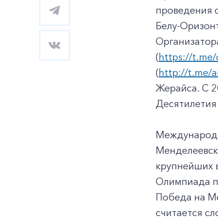
проведения с
Белу-Оризонт
Организатор
(
https://t.me
(
http://t.me/
Жерайса. С 
Десятилетия 
Международн
Менделеевска
крупнейших в
Олимпиада пр
Победа на М
считается с