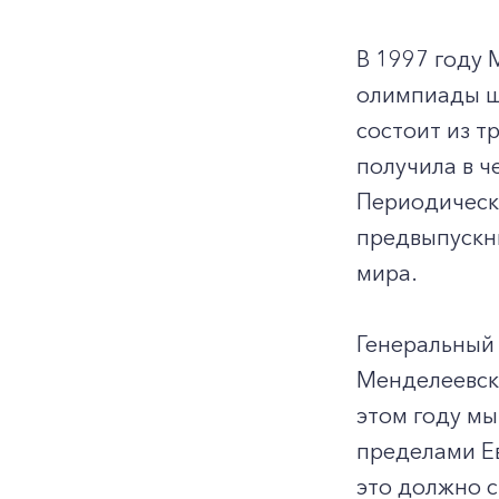
В 1997 году
олимпиады ш
состоит из т
получила в ч
Периодическ
предвыпускны
мира.
Генеральный
Менделеевска
этом году мы
пределами Ев
это должно с