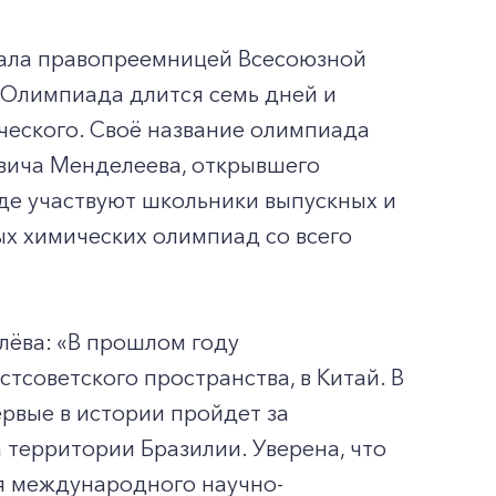
ала правопреемницей Всесоюзной
 Олимпиада длится семь дней и
ического. Своё название олимпиада
овича Менделеева, открывшего
де участвуют школьники выпускных и
х химических олимпиад со всего
ёва: «В прошлом году
советского пространства, в Китай. В
рвые в истории пройдет за
 территории Бразилии. Уверена, что
ия международного научно-