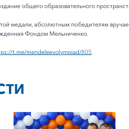
оздание общего образовательного пространст
той медали, абсолютным победителям вручае
ежденная Фондом Мельниченко.
tps://t.me/mendeleevolympiad/805
СТИ