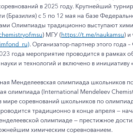
оревнований в 2025 году. Крупнейший турнир
и (Бразилия) с 5 по 12 мая на базе Федераль
ами Олимпиады традиционно выступают хими
/chemistryofmsu
) МГУ (
https://t.me/naukamsu
) 
aimfond_ru)
. Организатор-партнер этого года 
2023 года мероприятие проводится в рамках 
науки и технологий и включено в инициативу 
ая Менделеевская олимпиада школьников п
я олимпиада (International Mendeleev Chemist
 мире соревнований школьников по олимпиадн
оводится традиционно в конце апреля — начал
енделеевской олимпиаде — престижное достиж
ложнейшим химическим соревнованием.