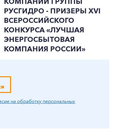
КОМПАНИИ ГРУППЫ
К
РУСГИДРО - ПРИЗЕРЫ ХVI
Р
ВСЕРОССИЙСКОГО
Э
КОНКУРСА «ЛУЧШАЯ
С
ЭНЕРГОСБЫТОВАЯ
М
КОМПАНИЯ РОССИИ»
ся
асие на обработку персональных