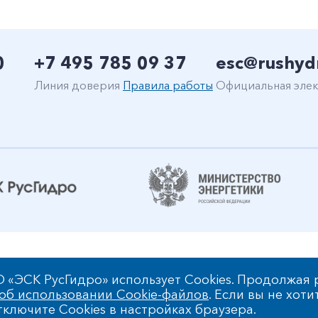
0
+7 495 785 09 37
esc@rushyd
Линия доверия
Правила работы
Официальная элек
уальной собственности
 «ЭСК РусГидро» использует Cookies. Продолжая 
об использовании Cookie-файлов
. Если вы не хоти
РусГидро»
ключите Cookies в настройках браузера.