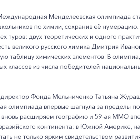
 Международная Менделеевская олимпиада ст
кольников по химии, сохранив её нумерацию.
рех туров: двух теоретических и одного практ
есть великого русского химика Дмитрия Иван
ую таблицу химических элементов. В олимпиа
х классов из числа победителей национальны
 директор Фонда Мельниченко Татьяна Журавл
я олимпиада впервые шагнула за пределы пост
 вновь расширяем географию и 59-ая ММО впе
разийского континента: в Южной Америке, на
тать не только ярким свидетельством развит